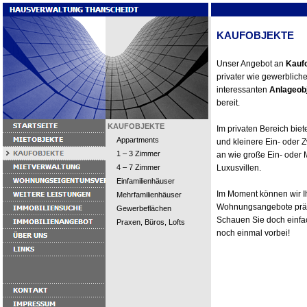
KAUFOBJEKTE
Unser Angebot an
Kauf
privater wie gewerblich
interessanten
Anlageob
bereit.
KAUFOBJEKTE
Im privaten Bereich bie
Appartments
und kleinere Ein- ode
1 – 3 Zimmer
an wie große Ein- oder
4 – 7 Zimmer
Luxusvillen.
Einfamilienhäuser
Im Moment können wir 
Mehrfamilienhäuser
Wohnungsangebote präs
Gewerbeflächen
Schauen Sie doch einfa
Praxen, Büros, Lofts
noch einmal vorbei!